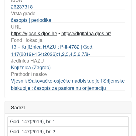
26237318
Vrsta građe
časopis | periodika
URL
https://vjesnik.djos.hr/
•
https://digitalna.djos.hr/
Fond i lokacija
13 – Knjižnica HAZU : P-II-4782 | God.
147(2019)-154(2026):1,2,3,4,5,6,7/8-
Jedinica HAZU
Knjižnica (Zagreb)
Prethodni naslov
Vjesnik Đakovačko-osječke nadbiskupije i Srijemske
biskupije : časopis za pastoralnu orijentaciju
Sadrži
God. 147(2019), br. 1
God. 147(2019), br. 2