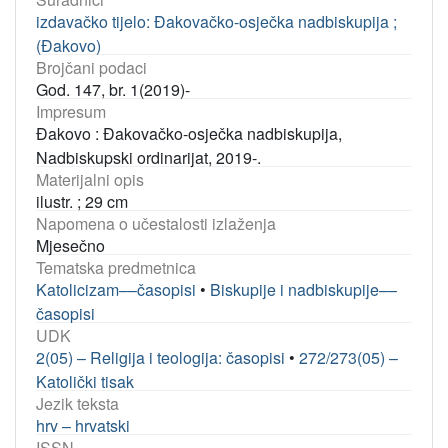
izdavačko tijelo: Đakovačko-osječka nadbiskupija ;
(Đakovo)
Brojčani podaci
God. 147, br. 1(2019)-
Impresum
Đakovo : Đakovačko-osječka nadbiskupija,
Nadbiskupski ordinarijat, 2019-.
Materijalni opis
ilustr. ; 29 cm
Napomena o učestalosti izlaženja
Mjesečno
Tematska predmetnica
Katolicizam––časopisi
•
Biskupije i nadbiskupije––
časopisi
UDK
2(05) – Religija i teologija: časopisi
•
272/273(05) –
Katolički tisak
Jezik teksta
hrv – hrvatski
ISSN