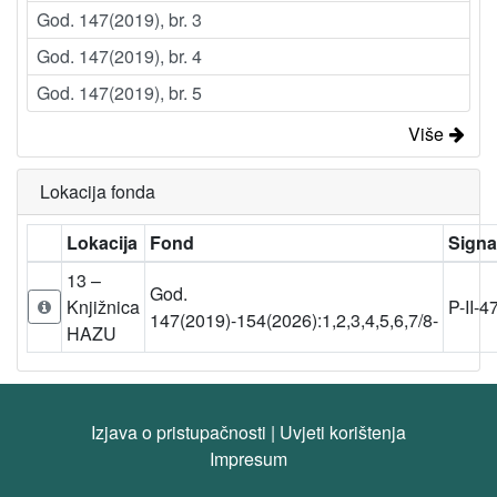
God. 147(2019), br. 3
God. 147(2019), br. 4
God. 147(2019), br. 5
Više
Lokacija fonda
Lokacija
Fond
Signa
13 –
God.
Knjižnica
P-II-4
147(2019)-154(2026):1,2,3,4,5,6,7/8-
HAZU
Izjava o pristupačnosti
|
Uvjeti korištenja
Impresum