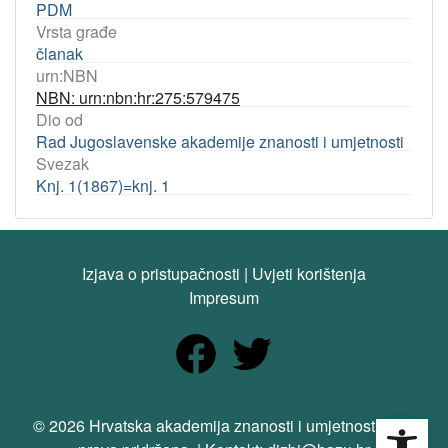
PDM
Vrsta građe
članak
urn:NBN
NBN: urn:nbn:hr:275:579475
Dio od
Rad Jugoslavenske akademije znanosti i umjetnosti
Svezak
Knj. 1(1867)=knj. 1
Izjava o pristupačnosti
|
Uvjeti korištenja
Impresum
Open
© 2026 Hrvatska akademija znanosti i umjetnosti. Sva