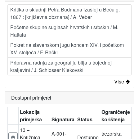
Kritika o skladnji Petra Budmana izašloj u Beču g.
1867 : [književna obznana] / A. Veber
Početne skupine suglasah hrvatskih i srbskih / M.
Hattala
Pokret na slavenskom jugu koncem XIV. i početkom
XV. stoljeća / F. Rački
Pripravna radnja za geografiju bilja u trojednoj
kraljevini / J. Schlosser Klekovski
Više
Dostupni primjerci
Lokacija
Ograničenje
primjerka
Signatura
Status
korištenja
13 –
A-001-
trezorska
Knjižnica
Dostupno