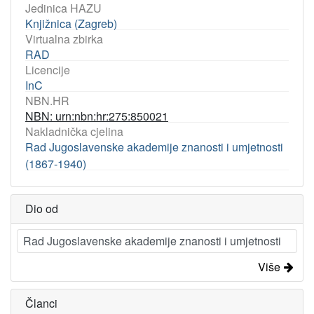
Jedinica HAZU
Knjižnica (Zagreb)
Virtualna zbirka
RAD
Licencije
InC
NBN.HR
NBN: urn:nbn:hr:275:850021
Nakladnička cjelina
Rad Jugoslavenske akademije znanosti i umjetnosti
(1867-1940)
Dio od
Rad Jugoslavenske akademije znanosti i umjetnosti
Više
Članci