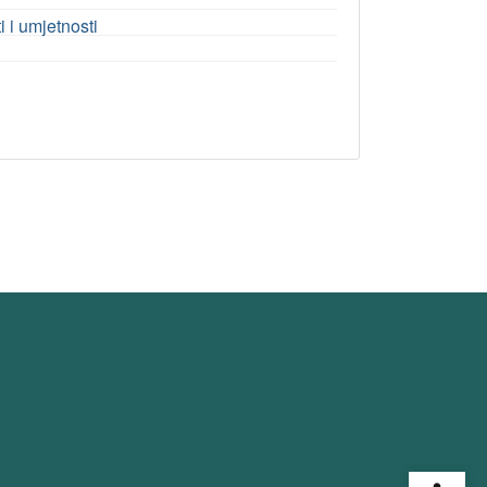
 i umjetnosti
Open