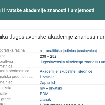
og Hrvatske akademije znanosti i umjetnosti
snika Jugoslavenske akademije znanosti i um
ografska razina
a – analitička jedinica (sastavnica)
nice
238 – 252
orativna
Jugoslavenska akademija znanosti i um
metnica
tska predmetnica
Akademije: skupštine i sjednice
rafska predmetnica
Hrvatska
ne riječi
Zapisnici
 teksta
hrv – hrvatski
ncije
PDM
a građe
članak
NBN
NBN: urn:nbn:hr:275:573187