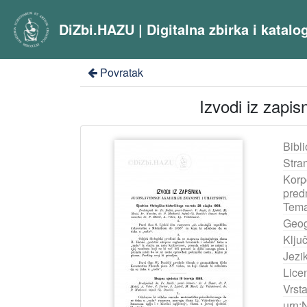
DiZbi.HAZU | Digitalna zbirka i katal
Povratak
Izvodi iz zapi
Bibli
Stra
Korp
pred
Tema
Geog
Ključ
Jezik
Lice
Vrst
urn: