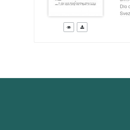
Dio 
Svez