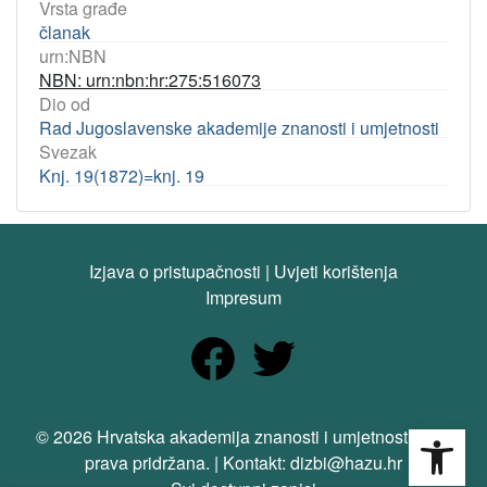
Vrsta građe
članak
urn:NBN
NBN: urn:nbn:hr:275:516073
Dio od
Rad Jugoslavenske akademije znanosti i umjetnosti
Svezak
Knj. 19(1872)=knj. 19
Izjava o pristupačnosti
|
Uvjeti korištenja
Impresum
Open
© 2026 Hrvatska akademija znanosti i umjetnosti. Sva
prava pridržana. | Kontakt: dizbi@hazu.hr