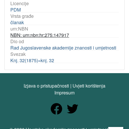
Licencije
PDM
Vrsta građe
članak
urn:NBN
NBN: urn:nbn:hr:275:147917
Dio od
Rad Jugoslavenske akademije znanosti i umjetnosti
Svezak
Knj. 32(1875)=knj. 32
Izjava o pristupačnosti
|
Uvjeti korištenja
Impresum