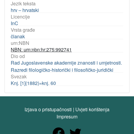
Jezik teksta
hrv – hrvatski
Licencije
InC
Vrsta građe
članak
urn:NBN
NBN: urn:nbn:hr:275:992741
Dio od
Rad Jugoslavenske akademije znanosti i umjetnosti.
Razredi filologičko-historički i filosofičko-juridički
Svezak
Knj. [1](1882)=knj. 60
Izjava o pristupačnosti
|
Uvjeti korištenja
Impresum