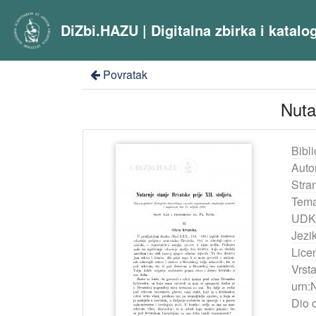
DiZbi.HAZU | Digitalna zbirka i katal
Povratak
Nutar
Bibli
Auto
Stra
Tema
UDK
Jezik
Lice
Vrst
urn:
Dio 