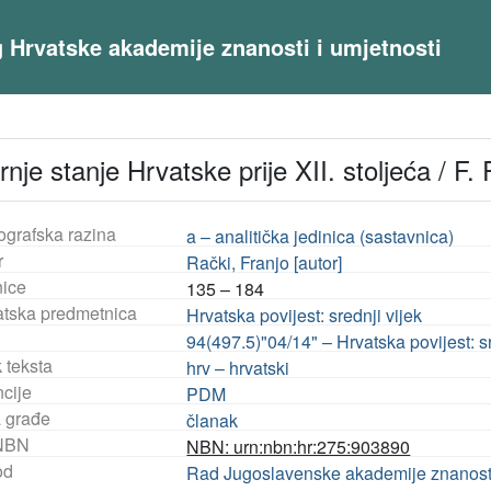
og Hrvatske akademije znanosti i umjetnosti
nje stanje Hrvatske prije XII. stoljeća / F.
ografska razina
a – analitička jedinica (sastavnica)
r
Rački, Franjo [autor]
nice
135 – 184
tska predmetnica
Hrvatska povijest: srednji vijek
94(497.5)"04/14" – Hrvatska povijest: sr
 teksta
hrv – hrvatski
ncije
PDM
a građe
članak
NBN
NBN: urn:nbn:hr:275:903890
od
Rad Jugoslavenske akademije znanosti i 