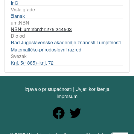
InC
Vrsta građe
članak
urn:NBN
NBN: urn:nbn:hr:275:244503
Dio od
Rad Jugoslavenske akademije znanosti i umjetnosti.
Matematičko-prirodoslovni razred
Svezak
Knj. 5(1885)=knj. 72
Izjava o pristupačnosti
|
Uvjeti korištenja
Impresum