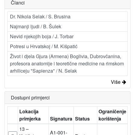
Članci
Dr. Nikola Selak / S. Brusina
Najmanji ljudi / B. Šulek
Nevid njekojih boja / J. Torbar
Potresi u Hrvatskoj / M. Kišpatić
Život i djela Gjura (Armena) Boglivia, Dubrovčanina,
profesora anatomije i teoretične medicine na rimskom
arhiliceju "Sapienza" / N. Selak
Više
Dostupni primjerci
Lokacija
Ograničenje
primjerka
Signatura
Status
korištenja
13 –
A1-001-