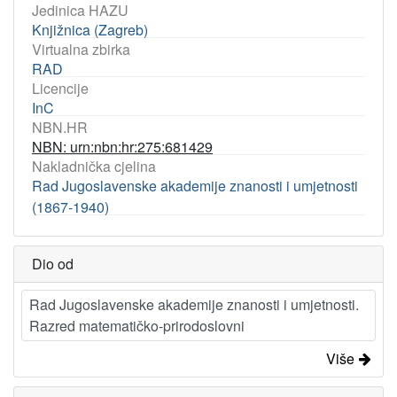
Jedinica HAZU
Knjižnica (Zagreb)
Virtualna zbirka
RAD
Licencije
InC
NBN.HR
NBN: urn:nbn:hr:275:681429
Nakladnička cjelina
Rad Jugoslavenske akademije znanosti i umjetnosti
(1867-1940)
Dio od
Rad Jugoslavenske akademije znanosti i umjetnosti.
Razred matematičko-prirodoslovni
Više