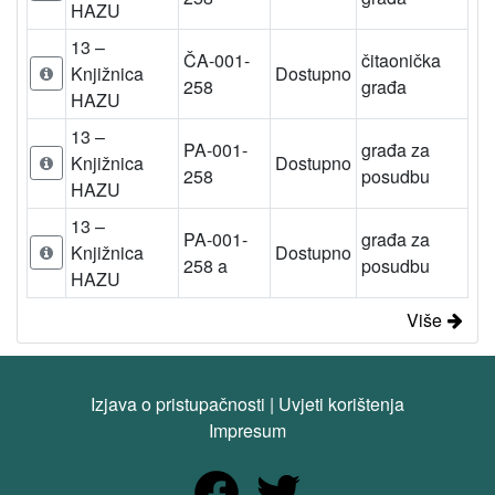
HAZU
13 –
ČA-001-
čitaonička
Knjižnica
Dostupno
258
građa
HAZU
13 –
PA-001-
građa za
Knjižnica
Dostupno
258
posudbu
HAZU
13 –
PA-001-
građa za
Knjižnica
Dostupno
258 a
posudbu
HAZU
Više
Izjava o pristupačnosti
|
Uvjeti korištenja
Impresum