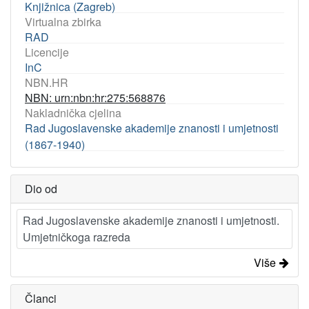
Knjižnica (Zagreb)
Virtualna zbirka
RAD
Licencije
InC
NBN.HR
NBN: urn:nbn:hr:275:568876
Nakladnička cjelina
Rad Jugoslavenske akademije znanosti i umjetnosti
(1867-1940)
Dio od
Rad Jugoslavenske akademije znanosti i umjetnosti.
Umjetničkoga razreda
Više
Članci