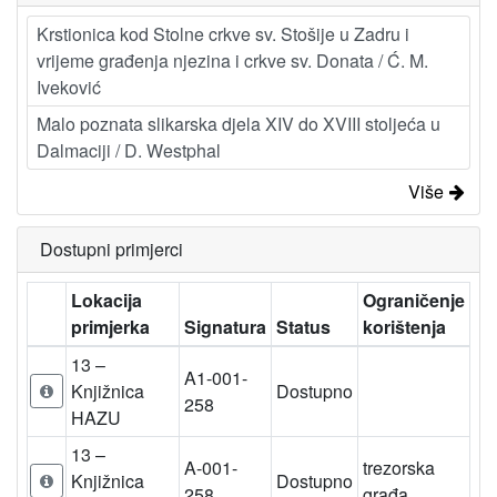
Krstionica kod Stolne crkve sv. Stošije u Zadru i
vrijeme građenja njezina i crkve sv. Donata / Ć. M.
Iveković
Malo poznata slikarska djela XIV do XVIII stoljeća u
Dalmaciji / D. Westphal
Više
Dostupni primjerci
Lokacija
Ograničenje
primjerka
Signatura
Status
korištenja
13 –
A1-001-
Knjižnica
Dostupno
258
HAZU
13 –
A-001-
trezorska
Knjižnica
Dostupno
258
građa