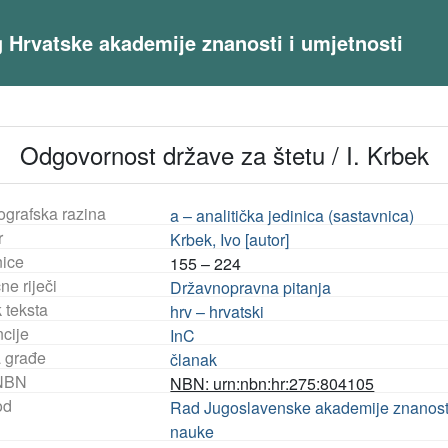
og Hrvatske akademije znanosti i umjetnosti
Odgovornost države za štetu / I. Krbek
ografska razina
a – analitička jedinica (sastavnica)
r
Krbek, Ivo [autor]
nice
155 – 224
ne riječi
Državnopravna pitanja
 teksta
hrv – hrvatski
ncije
InC
a građe
članak
NBN
NBN: urn:nbn:hr:275:804105
od
Rad Jugoslavenske akademije znanosti i 
nauke