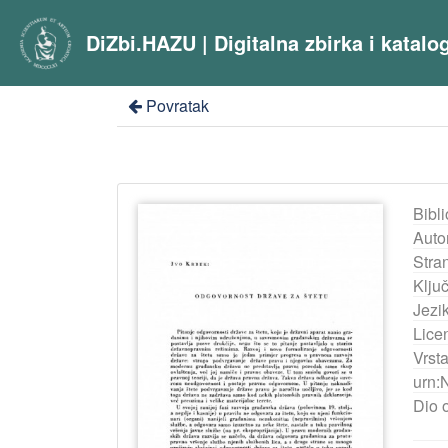
DiZbi.HAZU | Digitalna zbirka i katal
Povratak
Bibli
Auto
Stra
Ključ
Jezik
Lice
Vrst
urn:
Dio 