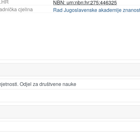
.HR
NBN: urn:nbn:hr:275:446325
adnička cjelina
Rad Jugoslavenske akademije znanosti
etnosti. Odjel za društvene nauke