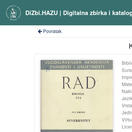
DiZbi.HAZU | Digitalna zbirka i katal
Povratak
K
Bibli
Sura
Impr
Mater
Nakl
Jezik
Vrst
Jedi
Virtu
Lice