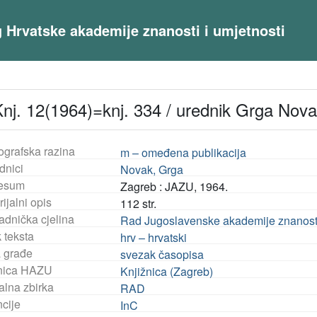
og Hrvatske akademije znanosti i umjetnosti
nj. 12(1964)=knj. 334 / urednik Grga Nov
ografska razina
m – omeđena publikacija
dnici
Novak, Grga
esum
Zagreb : JAZU, 1964.
ijalni opis
112 str.
adnička cjelina
Rad Jugoslavenske akademije znanosti i
 teksta
hrv – hrvatski
a građe
svezak časopisa
nica HAZU
Knjižnica (Zagreb)
alna zbirka
RAD
ncije
InC