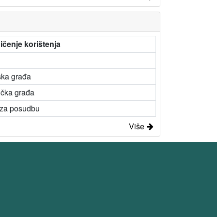
ičenje korištenja
ska građa
ička građa
 za posudbu
Više