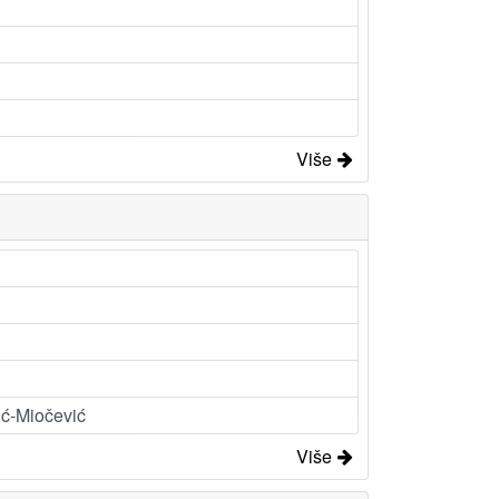
Više
dić-Miočević
Više