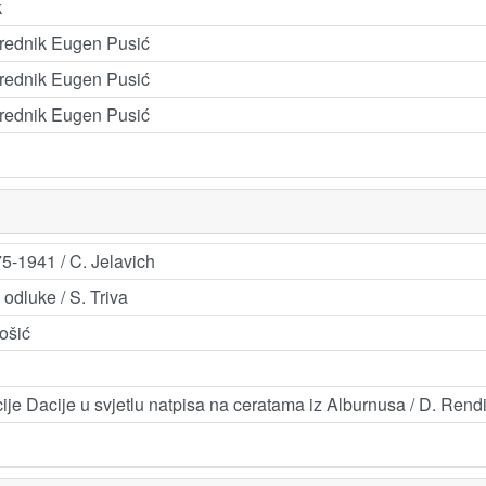
k
 urednik Eugen Pusić
 urednik Eugen Pusić
 urednik Eugen Pusić
5-1941 / C. Jelavich
odluke / S. Triva
ošić
zacije Dacije u svjetlu natpisa na ceratama iz Alburnusa / D. Ren