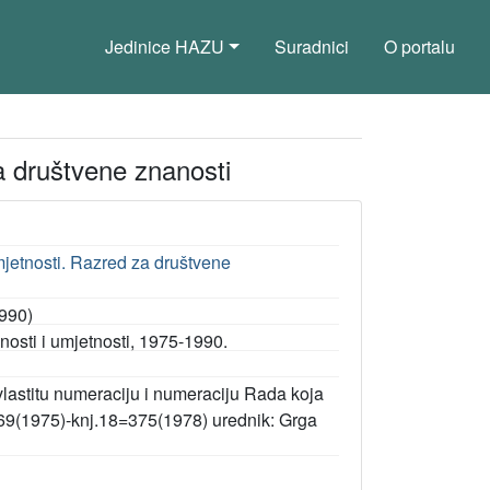
Jedinice HAZU
Suradnici
O portalu
a društvene znanosti
jetnosti. Razred za društvene
1990)
osti i umjetnosti, 1975-1990.
vlastitu numeraciju i numeraciju Rada koja
369(1975)-knj.18=375(1978) urednik: Grga