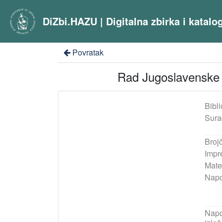
DiZbi.HAZU | Digitalna zbirka i katal
Povratak
Rad Jugoslavenske a
Bibli
Sura
Broj
Impr
Mater
Nap
Napo