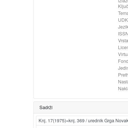
izla
Klju
Tema
UDK
Jezik
ISS
Vrst
Lice
Virtu
Fond 
Jedi
Pret
Nast
Nakl
Sadrži
Knj. 17(1975)=knj. 369 / urednik Grga Nova