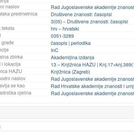
ženja
čni naslov
Rad Jugoslavenske akademije znanosti 
tska predmetnica
Društvene znanosti: časopisi
3(05) – Društvene znanosti: časopisi
 teksta
hrv – hrvatski
N
0351-3289
a građe
časopis | periodika
ncije
InC
alna zbirka
Akademijina izdanja
i lokacija
13 – Knjižnica HAZU | Knj.17=knj.369(
nica HAZU
Knjižnica (Zagreb)
hodni naslov
Rad Jugoslavenske akademije znanosti 
avlja se kao
Rad Hrvatske akademije znanosti i umj
adnička cjelina
Rad Jugoslavenske akademije znanosti
k