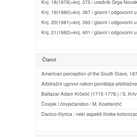
Knj. 18(1978)=knj. 375 / urednik Grga Nova
Knj. 19(1980)=knj. 387 / glavni i odgovorni
Knj. 20(1981)=knj. 393 / glavni i odgovorni
Knj. 21(1982)=knj. 401 / glavni i odgovorni
Članci
American perception of the South Slavs, 187
Arbitražni ugovor nakon poništaja arbitražne 
Baltazar Adam Krčelić (1715-1778.) / S. Kriv
Čovjek i čovječanstvo / M. Kostrenčić
Dacico-illyrica : neki aspekti ilirske koloni