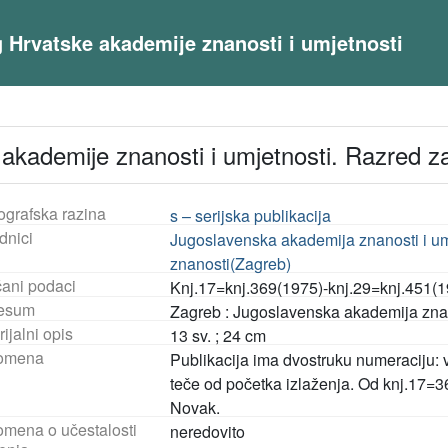
og Hrvatske akademije znanosti i umjetnosti
kademije znanosti i umjetnosti. Razred z
ografska razina
s – serijska publikacija
dnici
Jugoslavenska akademija znanosti i um
znanosti(Zagreb)
čani podaci
Knj.17=knj.369(1975)-knj.29=knj.451(
esum
Zagreb : Jugoslavenska akademija znan
ijalni opis
13 sv. ; 24 cm
omena
Publikacija ima dvostruku numeraciju: 
teče od početka izlaženja. Od knj.17=
Novak.
mena o učestalosti
neredovito