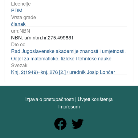
Licencije
PDM
Vrsta građe
članak
urn:NBN
NBN: urn:nbn:hr:275:499881
Dio od
Rad Jugoslavenske akademije znanosti i umjetnosti.
Odjel za matematičke, fizičke i tehničke nauke
Svezak
Knj. 2(1949)=knj. 276 [2.] / urednik Josip Lončar
Izjava o pristupačnosti
|
Uvjeti korištenja
Impresum