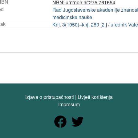
NBN
NBN: urn:nbn:hr:275:761654
od
Rad Jugoslavenske akademije znanosti i
medicinske nauke
ak
Knj. 3(1950)=knj. 280 [2.] / urednik Val
Izjava o pristupačnosti
|
Uvjeti korištenja
Impresum