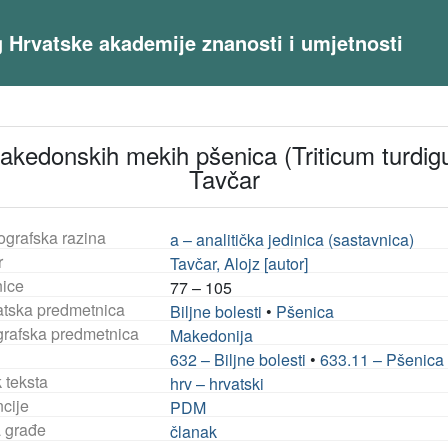
og Hrvatske akademije znanosti i umjetnosti
kedonskih mekih pšenica (Triticum turdigum
Tavčar
ografska razina
a – analitička jedinica (sastavnica)
r
Tavčar, Alojz [autor]
nice
77 – 105
tska predmetnica
Biljne bolesti
•
Pšenica
rafska predmetnica
Makedonija
632 – Biljne bolesti
•
633.11 – Pšenica
 teksta
hrv – hrvatski
ncije
PDM
a građe
članak