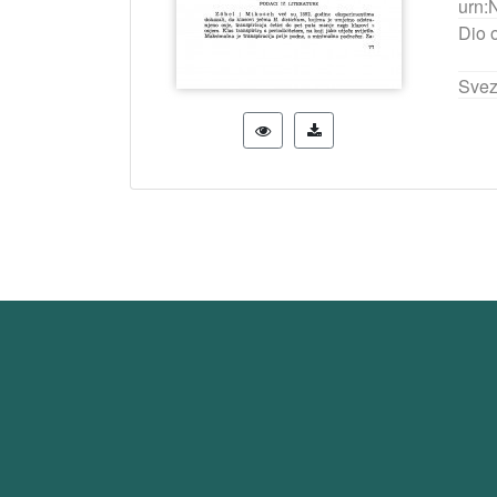
urn:
Dio 
Svez