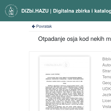
DiZbi.HAZU | Digitalna zbirka i katal
Povratak
Otpadanje osja kod nekih ma
Bibli
Auto
Stra
Tema
Geog
UDK
Jezik
Lice
Vrst