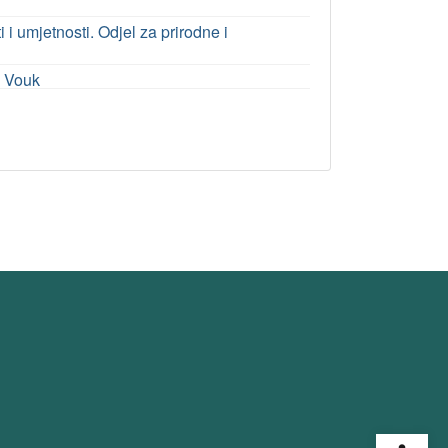
 umjetnosti. Odjel za prirodne i
e Vouk
Open