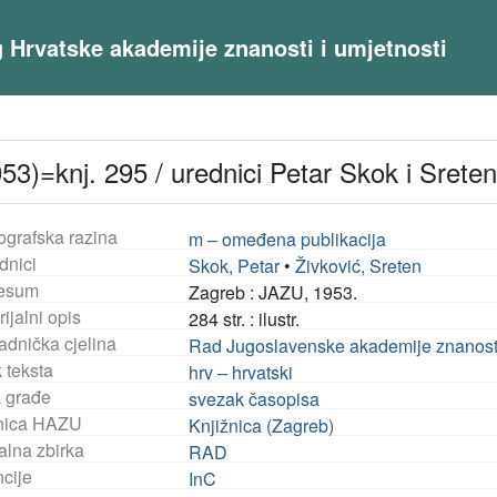
og Hrvatske akademije znanosti i umjetnosti
953)=knj. 295 / urednici Petar Skok i Sreten
ografska razina
m – omeđena publikacija
dnici
Skok, Petar
•
Živković, Sreten
esum
Zagreb : JAZU, 1953.
ijalni opis
284 str. : ilustr.
adnička cjelina
Rad Jugoslavenske akademije znanosti i
 teksta
hrv – hrvatski
a građe
svezak časopisa
nica HAZU
Knjižnica (Zagreb)
alna zbirka
RAD
ncije
InC