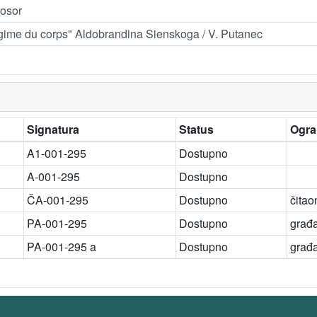
Kosor
égime du corps" Aldobrandina Sienskoga / V. Putanec
Signatura
Status
Ogra
A1-001-295
Dostupno
A-001-295
Dostupno
ČA-001-295
Dostupno
čitao
PA-001-295
Dostupno
građ
PA-001-295 a
Dostupno
građ