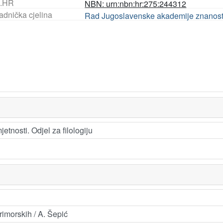
.HR
NBN: urn:nbn:hr:275:244312
adnička cjelina
Rad Jugoslavenske akademije znanosti
tnosti. Odjel za filologiju
primorskih / A. Šepić