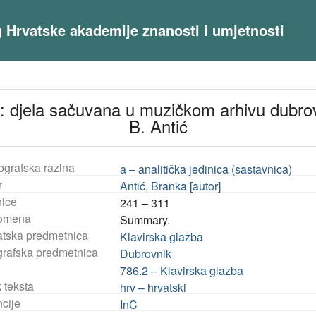
og Hrvatske akademije znanosti i umjetnosti
 : djela sačuvana u muzičkom arhivu dubr
B. Antić
ografska razina
a – analitička jedinica (sastavnica)
r
Antić, Branka [autor]
nice
241 – 311
omena
Summary.
tska predmetnica
Klavirska glazba
rafska predmetnica
Dubrovnik
786.2 – Klavirska glazba
 teksta
hrv – hrvatski
ncije
InC