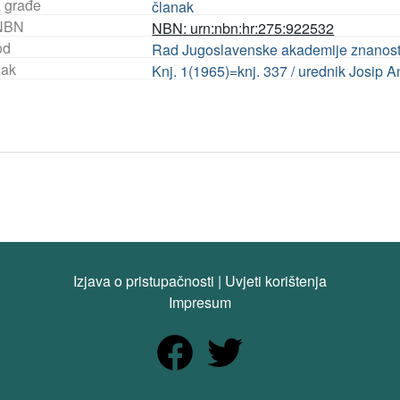
a građe
članak
NBN
NBN: urn:nbn:hr:275:922532
od
Rad Jugoslavenske akademije znanosti 
ak
Knj. 1(1965)=knj. 337 / urednik Josip A
Izjava o pristupačnosti
|
Uvjeti korištenja
Impresum