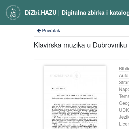
DiZbi.HAZU | Digitalna zbirka i katal
Povratak
Klavirska muzika u Dubrovniku
Bibli
Auto
Stra
Nap
Tema
Geog
UDK
Jezik
Lice