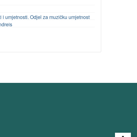
i umjetnosti. Odjel za muzičku umjetnost
ndreis
Open