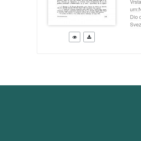
Vrst
urn:
Dio 
Svez