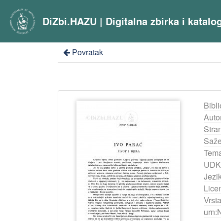
DiZbi.HAZU | Digitalna zbirka i katal
Povratak
Bibli
Auto
Stra
Saže
Tema
UDK
Jezik
Lice
Vrst
urn: