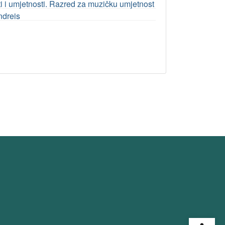
i umjetnosti. Razred za muzičku umjetnost
ndreis
Open