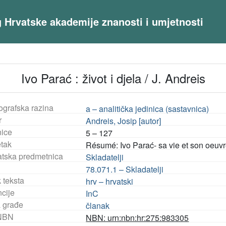
og Hrvatske akademije znanosti i umjetnosti
Ivo Parać : život i djela / J. Andreis
ografska razina
a – analitička jedinica (sastavnica)
r
Andreis, Josip [autor]
nice
5 – 127
tak
Résumé: Ivo Parać- sa vie et son oeuv
tska predmetnica
Skladatelji
78.071.1 – Skladatelji
 teksta
hrv – hrvatski
ncije
InC
a građe
članak
NBN
NBN: urn:nbn:hr:275:983305