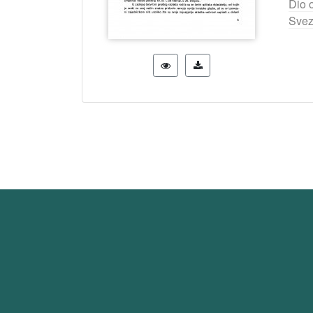
Dio 
Svez