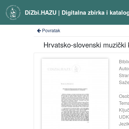
DiZbi.HAZU | Digitalna zbirka i katal
Povratak
Hrvatsko-slovenski muzički 
Bibli
Auto
Stra
Saže
Osob
Tema
Ključ
UDK
Jezik