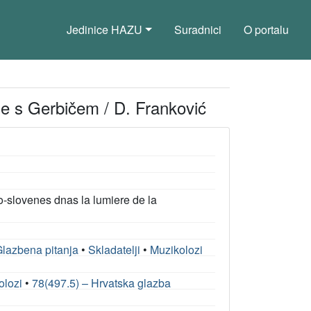
Jedinice HAZU
Suradnici
O portalu
je s Gerbičem / D. Franković
-slovenes dnas la lumiere de la
lazbena pitanja
•
Skladatelji
•
Muzikolozi
olozi
•
78(497.5) – Hrvatska glazba