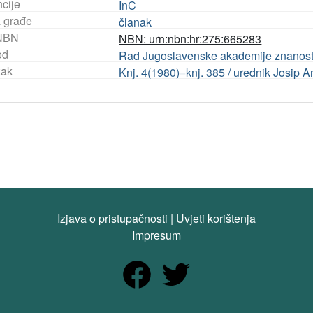
ncije
InC
a građe
članak
NBN
NBN: urn:nbn:hr:275:665283
od
Rad Jugoslavenske akademije znanosti 
ak
Knj. 4(1980)=knj. 385 / urednik Josip A
Izjava o pristupačnosti
|
Uvjeti korištenja
Impresum