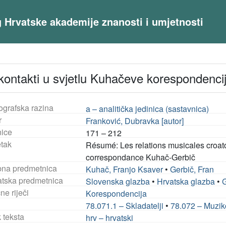
og Hrvatske akademije znanosti i umjetnosti
kontakti u svjetlu Kuhačeve korespondenci
ografska razina
a – analitička jedinica (sastavnica)
r
Franković, Dubravka [autor]
nice
171 – 212
tak
Résumé: Les relations musicales croato
correspondance Kuhač-Gerbič
na predmetnica
Kuhač, Franjo Ksaver
•
Gerbič, Fran
tska predmetnica
Slovenska glazba
•
Hrvatska glazba
•
G
ne riječi
Korespondencija
78.071.1 – Skladatelji
•
78.072 – Muzik
 teksta
hrv – hrvatski