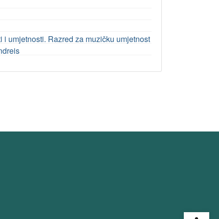
i umjetnosti. Razred za muzičku umjetnost
ndreis
Open