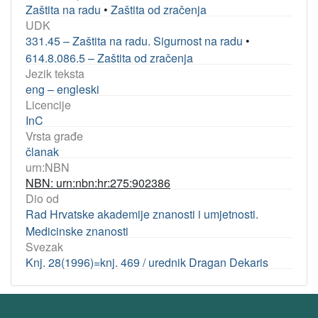
Zaštita na radu
•
Zaštita od zračenja
UDK
331.45 – Zaštita na radu. Sigurnost na radu
•
614.8.086.5 – Zaštita od zračenja
Jezik teksta
eng – engleski
Licencije
InC
Vrsta građe
članak
urn:NBN
NBN: urn:nbn:hr:275:902386
Dio od
Rad Hrvatske akademije znanosti i umjetnosti.
Medicinske znanosti
Svezak
Knj. 28(1996)=knj. 469 / urednik Dragan Dekaris