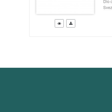
Dio 
Svez