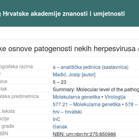
og Hrvatske akademije znanosti i umjetnosti
e osnove patogenosti nekih herpesvirusa 
ografska razina
a – analitička jedinica (sastavnica)
r
Madić, Josip [autor]
nice
5 – 23
tak
Summary: Molecular level of the patho
tska predmetnica
Molekularna genetika
•
Virologija
577.21 – Molekularna genetika
•
578 – 
 teksta
hrv – hrvatski
ncije
InC
a građe
članak
NBN
NBN: urn:nbn:hr:275:850986