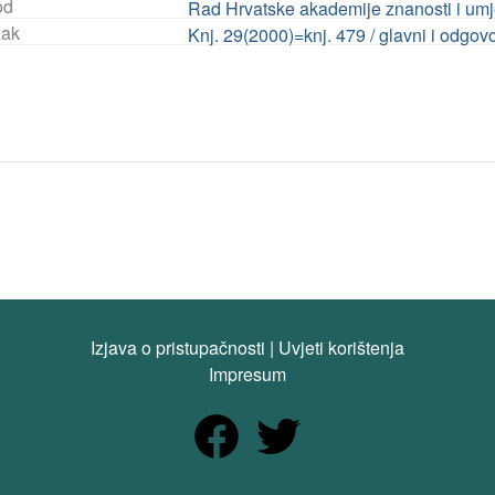
od
Rad Hrvatske akademije znanosti i umj
ak
Knj. 29(2000)=knj. 479 / glavni i odgo
Izjava o pristupačnosti
|
Uvjeti korištenja
Impresum