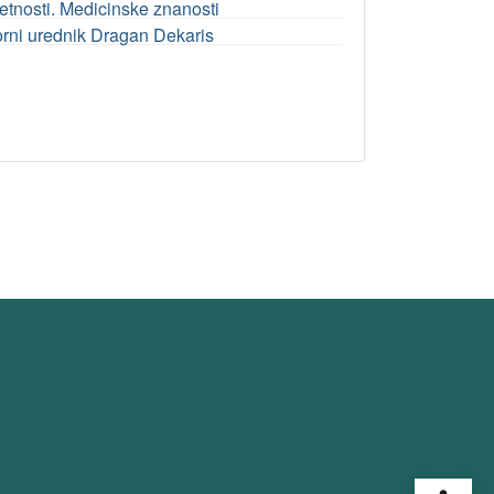
etnosti. Medicinske znanosti
vorni urednik Dragan Dekaris
Open