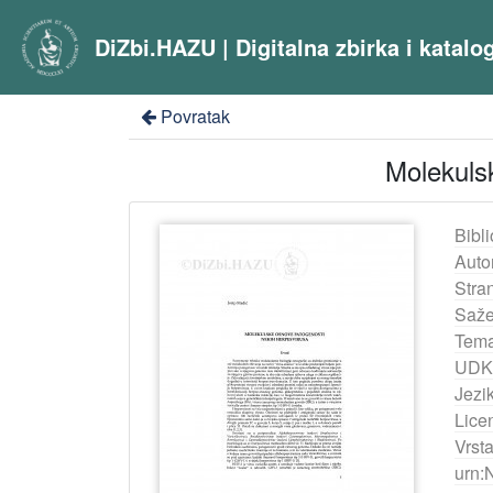
DiZbi.HAZU | Digitalna zbirka i katal
Povratak
Molekulsk
Bibli
Auto
Stra
Saže
Tema
UDK
Jezik
Lice
Vrst
urn: