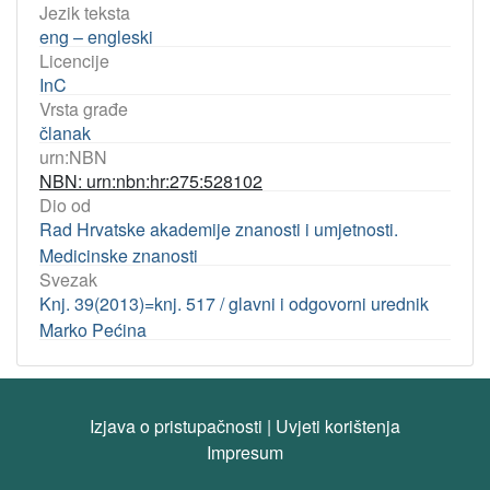
Jezik teksta
eng – engleski
Licencije
InC
Vrsta građe
članak
urn:NBN
NBN: urn:nbn:hr:275:528102
Dio od
Rad Hrvatske akademije znanosti i umjetnosti.
Medicinske znanosti
Svezak
Knj. 39(2013)=knj. 517 / glavni i odgovorni urednik
Marko Pećina
Izjava o pristupačnosti
|
Uvjeti korištenja
Impresum