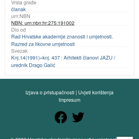
Vrsta građe
članak
urn:NBN
NBN: urn:nbn:hr:275:191002
Dio od
Rad Hrvatske akademije znanosti i umjetnosti.
Razred za likovne umjetnosti
Svezak
Knj.14(1991)=knj. 437 : Arhitekti članovi JAZU /
urednik Drago Galić
Izjava o pristupačnosti
|
Uvjeti korištenja
Impresum