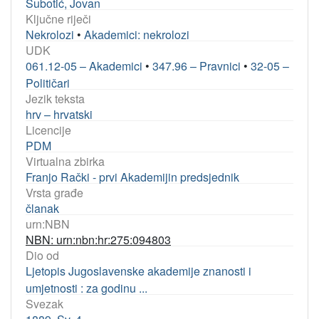
Subotić, Jovan
Ključne riječi
Nekrolozi
•
Akademici: nekrolozi
UDK
061.12-05 – Akademici
•
347.96 – Pravnici
•
32-05 –
Političari
Jezik teksta
hrv – hrvatski
Licencije
PDM
Virtualna zbirka
Franjo Rački - prvi Akademijin predsjednik
Vrsta građe
članak
urn:NBN
NBN: urn:nbn:hr:275:094803
Dio od
Ljetopis Jugoslavenske akademije znanosti i
umjetnosti : za godinu ...
Svezak