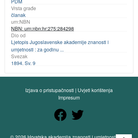
PDM
Vrsta građe
članak
urn:NBN
NBN: urn:nbn:hr:275:284298
Dio od
Ljetopis Jugoslavenske akademije znanosti i
umjetnosti : za godinu ...
Svezak
1894. Sv. 9
Izjava o pristupačnosti
|
Uvjeti korištenja
Impresum
Open
© 2026 Hrvatska akademija znanosti i umjetnosti. Sva