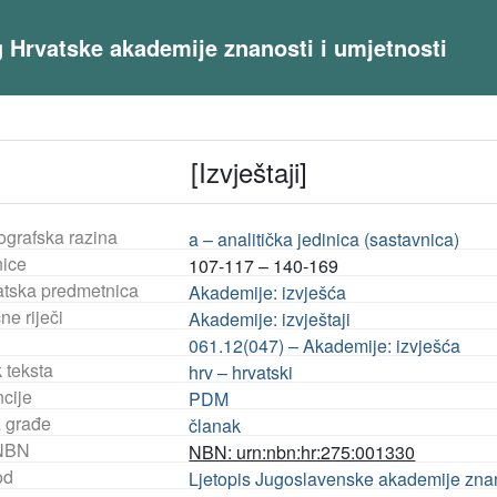
og Hrvatske akademije znanosti i umjetnosti
[Izvještaji]
ografska razina
a – analitička jedinica (sastavnica)
nice
107-117 – 140-169
tska predmetnica
Akademije: izvješća
ne riječi
Akademije: izvještaji
061.12(047) – Akademije: izvješća
 teksta
hrv – hrvatski
ncije
PDM
a građe
članak
NBN
NBN: urn:nbn:hr:275:001330
od
Ljetopis Jugoslavenske akademije znanos