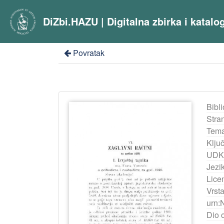
DiZbi.HAZU | Digitalna zbirka i katal
Povratak
Bibli
Stra
Tema
Ključ
UDK
Jezik
Lice
Vrst
urn:
Dio 