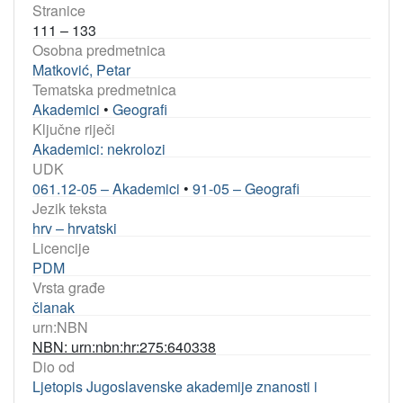
Stranice
111 – 133
Osobna predmetnica
Matković, Petar
Tematska predmetnica
Akademici
•
Geografi
Ključne riječi
Akademici: nekrolozi
UDK
061.12-05 – Akademici
•
91-05 – Geografi
Jezik teksta
hrv – hrvatski
Licencije
PDM
Vrsta građe
članak
urn:NBN
NBN: urn:nbn:hr:275:640338
Dio od
Ljetopis Jugoslavenske akademije znanosti i