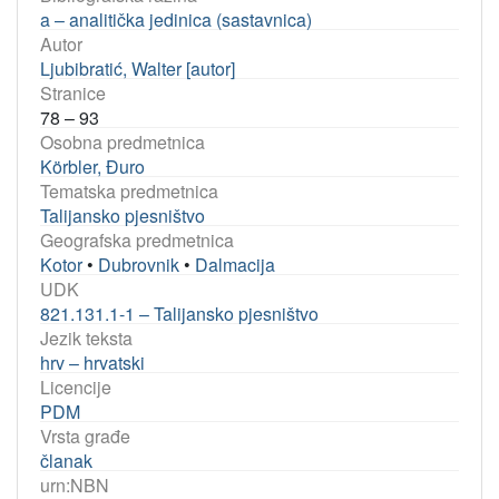
a – analitička jedinica (sastavnica)
Autor
Ljubibratić, Walter [autor]
Stranice
78 – 93
Osobna predmetnica
Körbler, Đuro
Tematska predmetnica
Talijansko pjesništvo
Geografska predmetnica
Kotor
•
Dubrovnik
•
Dalmacija
UDK
821.131.1-1 – Talijansko pjesništvo
Jezik teksta
hrv – hrvatski
Licencije
PDM
Vrsta građe
članak
urn:NBN