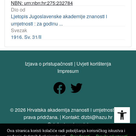
NBN: urn:nbn:hr:275:232784
Dio od
Ljetopis Jugoslavenske akademije znanosti i
umjetnosti : za godinu ...
Svezak
1916. Sv. 31/II
Izjava o pristupačnosti
|
Uvjeti korištenja
Impresum
Open
© 2026 Hrvatska akademija znanosti i umjetnosti. Sva
prava pridržana. | Kontakt: dizbi@hazu.hr
Svi dostupni zapisi
Ova stranica koristi kolačiće radi poboljšanja korisničkog iskustva i