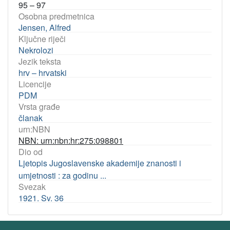
95 – 97
Osobna predmetnica
Jensen, Alfred
Ključne riječi
Nekrolozi
Jezik teksta
hrv – hrvatski
Licencije
PDM
Vrsta građe
članak
urn:NBN
NBN: urn:nbn:hr:275:098801
Dio od
Ljetopis Jugoslavenske akademije znanosti i
umjetnosti : za godinu ...
Svezak
1921. Sv. 36