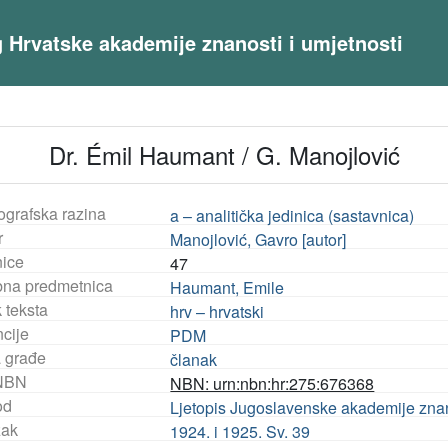
og Hrvatske akademije znanosti i umjetnosti
Dr. Émil Haumant / G. Manojlović
ografska razina
a – analitička jedinica (sastavnica)
r
Manojlović, Gavro [autor]
nice
47
na predmetnica
Haumant, Emile
 teksta
hrv – hrvatski
ncije
PDM
a građe
članak
NBN
NBN: urn:nbn:hr:275:676368
od
Ljetopis Jugoslavenske akademije znanos
ak
1924. i 1925. Sv. 39