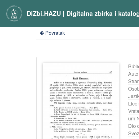
DiZbi.HAZU | Digitalna zbirka i katal
Povratak
Bibli
Auto
Stra
Osob
Jezik
Lice
Vrst
urn:
Dio 
Svez