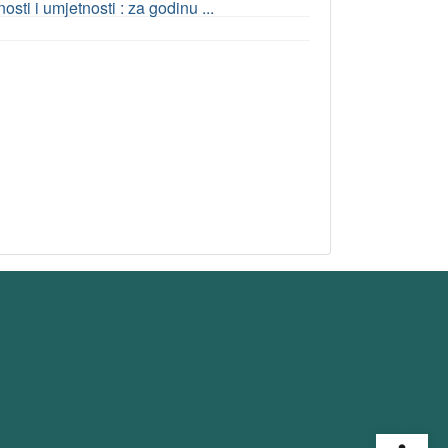
ti i umjetnosti : za godinu ...
Open