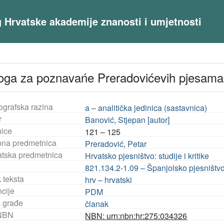
og Hrvatske akademije znanosti i umjetnosti
loga za poznavańe Preradovićevih pjesama
ografska razina
a – analitička jedinica (sastavnica)
r
Banović, Stjepan [autor]
nice
121 – 125
na predmetnica
Preradović, Petar
tska predmetnica
Hrvatsko pjesništvo: studije i kritike
821.134.2-1.09 – Španjolsko pjesništvo: 
 teksta
hrv – hrvatski
ncije
PDM
a građe
članak
NBN
NBN: urn:nbn:hr:275:034326