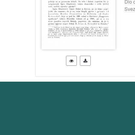
Dio 
Svez