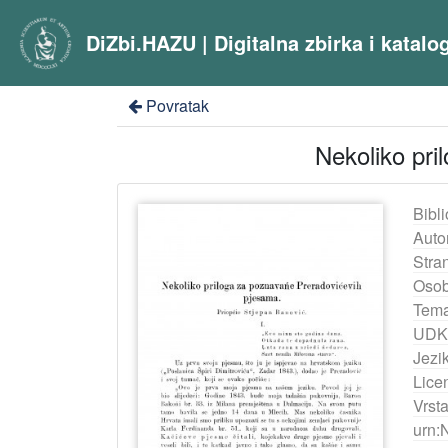
DiZbi.HAZU | Digitalna zbirka i katal
Povratak
Nekoliko pri
Bibli
Auto
Stra
Osob
Tema
UDK
Jezik
Lice
Vrst
urn: