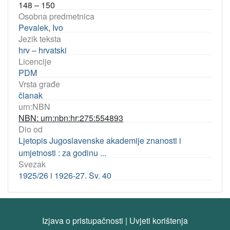
148 – 150
Osobna predmetnica
Pevalek, Ivo
Jezik teksta
hrv – hrvatski
Licencije
PDM
Vrsta građe
članak
urn:NBN
NBN: urn:nbn:hr:275:554893
Dio od
Ljetopis Jugoslavenske akademije znanosti i
umjetnosti : za godinu ...
Svezak
1925/26 i 1926-27. Sv. 40
Izjava o pristupačnosti
|
Uvjeti korištenja