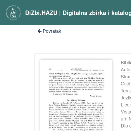
DiZbi.HAZU | Digitalna zbirka i katal
Povratak
Bibli
Auto
Stra
Osob
Tema
Jezik
Lice
Vrst
urn:
Dio 