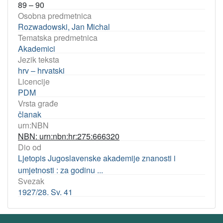
89 – 90
Osobna predmetnica
Rozwadowski, Jan Michal
Tematska predmetnica
Akademici
Jezik teksta
hrv – hrvatski
Licencije
PDM
Vrsta građe
članak
urn:NBN
NBN: urn:nbn:hr:275:666320
Dio od
Ljetopis Jugoslavenske akademije znanosti i
umjetnosti : za godinu ...
Svezak
1927/28. Sv. 41