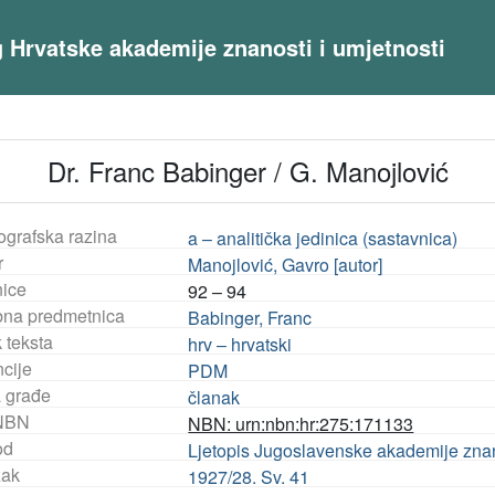
og Hrvatske akademije znanosti i umjetnosti
Dr. Franc Babinger / G. Manojlović
ografska razina
a – analitička jedinica (sastavnica)
r
Manojlović, Gavro [autor]
nice
92 – 94
na predmetnica
Babinger, Franc
 teksta
hrv – hrvatski
ncije
PDM
a građe
članak
NBN
NBN: urn:nbn:hr:275:171133
od
Ljetopis Jugoslavenske akademije znanos
ak
1927/28. Sv. 41