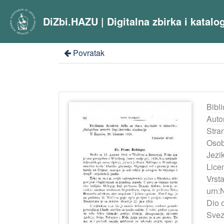
DiZbi.HAZU | Digitalna zbirka i katal
Povratak
Bibli
Auto
Stra
Osob
Jezik
Lice
Vrst
urn:
Dio 
Svez