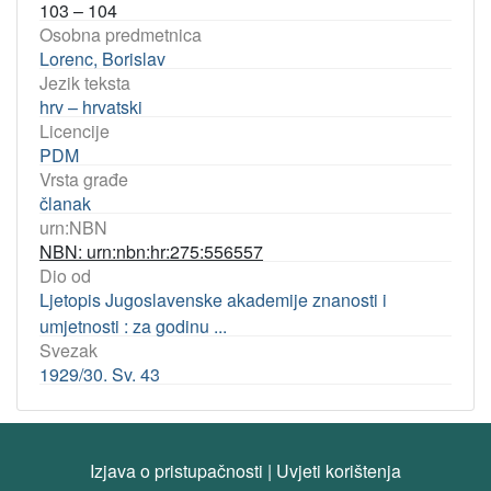
103 – 104
Osobna predmetnica
Lorenc, Borislav
Jezik teksta
hrv – hrvatski
Licencije
PDM
Vrsta građe
članak
urn:NBN
NBN: urn:nbn:hr:275:556557
Dio od
Ljetopis Jugoslavenske akademije znanosti i
umjetnosti : za godinu ...
Svezak
1929/30. Sv. 43
Izjava o pristupačnosti
|
Uvjeti korištenja