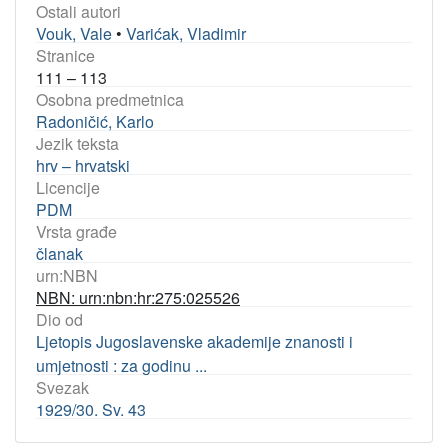
Ostali autori
Vouk, Vale
•
Varićak, Vladimir
Stranice
111 – 113
Osobna predmetnica
Radoničić, Karlo
Jezik teksta
hrv – hrvatski
Licencije
PDM
Vrsta građe
članak
urn:NBN
NBN: urn:nbn:hr:275:025526
Dio od
Ljetopis Jugoslavenske akademije znanosti i
umjetnosti : za godinu ...
Svezak
1929/30. Sv. 43