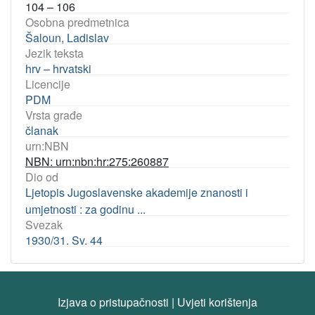
104 – 106
Osobna predmetnica
Šaloun, Ladislav
Jezik teksta
hrv – hrvatski
Licencije
PDM
Vrsta građe
članak
urn:NBN
NBN: urn:nbn:hr:275:260887
Dio od
Ljetopis Jugoslavenske akademije znanosti i
umjetnosti : za godinu ...
Svezak
1930/31. Sv. 44
Izjava o pristupačnosti
|
Uvjeti korištenja