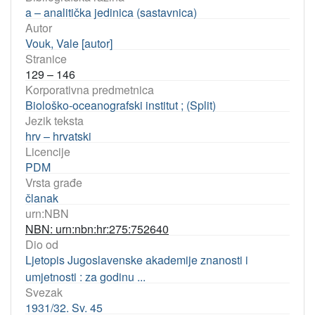
a – analitička jedinica (sastavnica)
Autor
Vouk, Vale [autor]
Stranice
129 – 146
Korporativna predmetnica
Biološko-oceanografski institut ; (Split)
Jezik teksta
hrv – hrvatski
Licencije
PDM
Vrsta građe
članak
urn:NBN
NBN: urn:nbn:hr:275:752640
Dio od
Ljetopis Jugoslavenske akademije znanosti i
umjetnosti : za godinu ...
Svezak
1931/32. Sv. 45