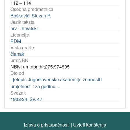
112 – 114
Osobna predmetnica
Bošković, Stevan P.
Jezik teksta
hrv – hrvatski
Licencije
PDM
Vrsta građe
članak
urn:NBN
NBN: urn:nbn:hr:275:974805
Dio od
Ljetopis Jugoslavenske akademije znanosti i
umjetnosti : za godinu ...
Svezak
1933/34. Sv. 47
Izjava o pristupačnosti
|
Uvjeti korištenja