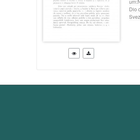
urn:
Dio 
Svez