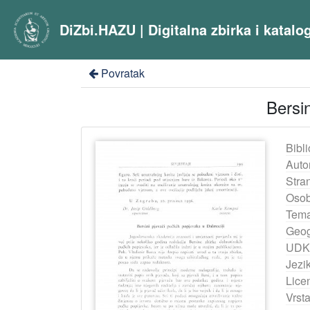
DiZbi.HAZU | Digitalna zbirka i katal
Povratak
Bersin
Bibli
Auto
Stra
Osob
Tema
Geog
UDK
Jezik
Lice
Vrst