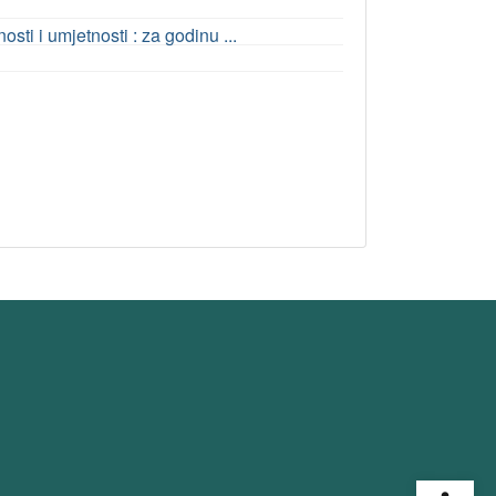
ti i umjetnosti : za godinu ...
Open