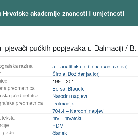
og Hrvatske akademije znanosti i umjetnosti
i pjevači pučkih popjevaka u Dalmaciji / B.
ografska razina
a – analitička jedinica (sastavnica)
r
Širola, Božidar [autor]
nice
199 – 201
na predmetnica
Bersa, Blagoje
tska predmetnica
Narodni napjevi
rafska predmetnica
Dalmacija
784.4 – Narodni napjevi
 teksta
hrv – hrvatski
ncije
PDM
a građe
članak