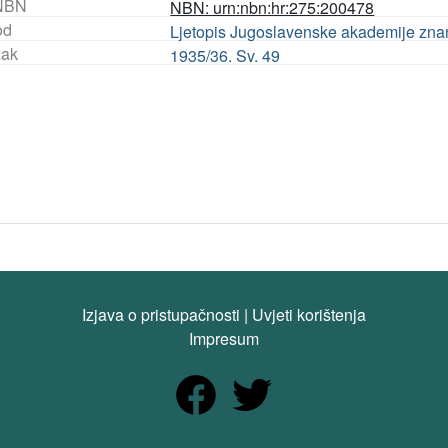
NBN
NBN: urn:nbn:hr:275:200478
od
Ljetopis Jugoslavenske akademije znanos
ak
1935/36. Sv. 49
Izjava o pristupačnosti
|
Uvjeti korištenja
Impresum