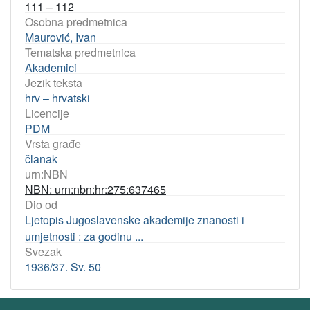
111 – 112
Osobna predmetnica
Maurović, Ivan
Tematska predmetnica
Akademici
Jezik teksta
hrv – hrvatski
Licencije
PDM
Vrsta građe
članak
urn:NBN
NBN: urn:nbn:hr:275:637465
Dio od
Ljetopis Jugoslavenske akademije znanosti i
umjetnosti : za godinu ...
Svezak
1936/37. Sv. 50