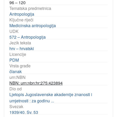
96 – 120
Tematska predmetnica
Antropologija
Ključne riječi
Medicinska antropologija
UDK
572 – Antropologija
Jezik teksta
hrv – hrvatski
Licencije
PDM
Vrsta građe
članak
urn:NBN
NBN: urn:nbn:hr:275:423894
Dio od
Ljetopis Jugoslavenske akademije znanosti i
umjetnosti : za godinu ...
Svezak
1939/40. Sv. 53