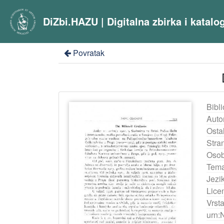
DiZbi.HAZU | Digitalna zbirka i katal
Povratak
Bibli
Auto
Ostal
Stra
Osob
Tema
Jezik
Lice
Vrst
urn: