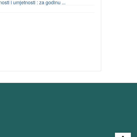
ti i umjetnosti : za godinu ...
Open