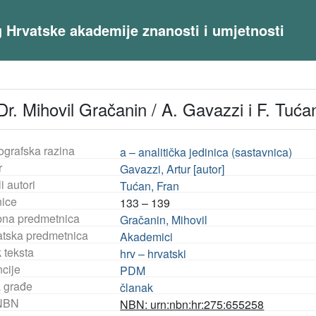
og Hrvatske akademije znanosti i umjetnosti
Dr. Mihovil Gračanin / A. Gavazzi i F. Tuća
ografska razina
a – analitička jedinica (sastavnica)
r
Gavazzi, Artur [autor]
i autori
Tućan, Fran
nice
133 – 139
na predmetnica
Gračanin, Mihovil
tska predmetnica
Akademici
 teksta
hrv – hrvatski
ncije
PDM
a građe
članak
NBN
NBN: urn:nbn:hr:275:655258