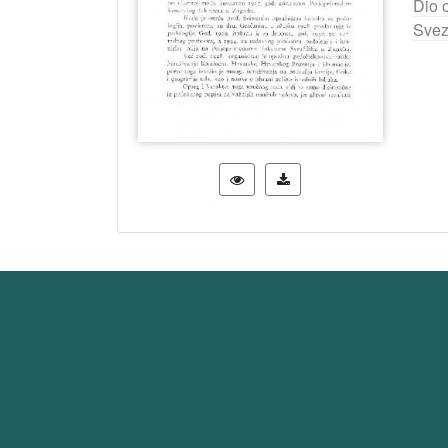
Dio 
Svez