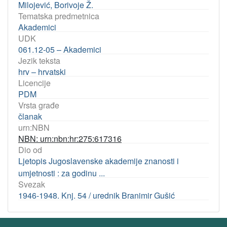
Milojević, Borivoje Ž.
Tematska predmetnica
Akademici
UDK
061.12-05 – Akademici
Jezik teksta
hrv – hrvatski
Licencije
PDM
Vrsta građe
članak
urn:NBN
NBN: urn:nbn:hr:275:617316
Dio od
Ljetopis Jugoslavenske akademije znanosti i
umjetnosti : za godinu ...
Svezak
1946-1948. Knj. 54 / urednik Branimir Gušić