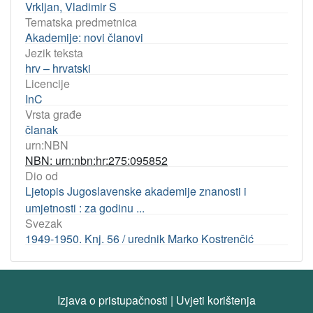
Vrkljan, Vladimir S
Tematska predmetnica
Akademije: novi članovi
Jezik teksta
hrv – hrvatski
Licencije
InC
Vrsta građe
članak
urn:NBN
NBN: urn:nbn:hr:275:095852
Dio od
Ljetopis Jugoslavenske akademije znanosti i
umjetnosti : za godinu ...
Svezak
1949-1950. Knj. 56 / urednik Marko Kostrenčić
Izjava o pristupačnosti
|
Uvjeti korištenja