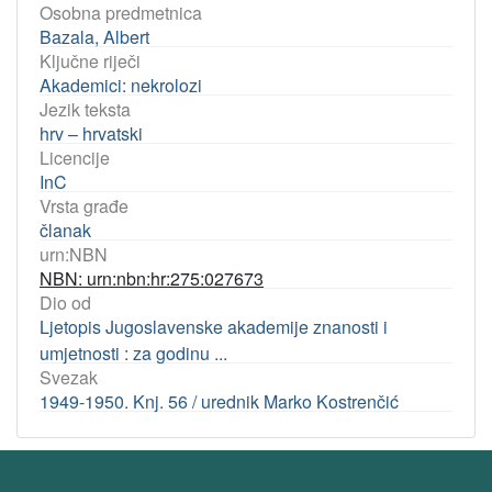
Osobna predmetnica
Bazala, Albert
Ključne riječi
Akademici: nekrolozi
Jezik teksta
hrv – hrvatski
Licencije
InC
Vrsta građe
članak
urn:NBN
NBN: urn:nbn:hr:275:027673
Dio od
Ljetopis Jugoslavenske akademije znanosti i
umjetnosti : za godinu ...
Svezak
1949-1950. Knj. 56 / urednik Marko Kostrenčić