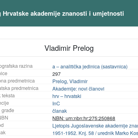
og Hrvatske akademije znanosti i umjetnosti
Vladimir Prelog
ografska razina
a – analitička jedinica (sastavnica)
nice
297
na predmetnica
Prelog, Vladimir
tska predmetnica
Akademije: novi članovi
 teksta
hrv – hrvatski
ncije
InC
a građe
članak
NBN
NBN: urn:nbn:hr:275:250868
od
Ljetopis Jugoslavenske akademije znanos
ak
1951-1952. Knj. 58 / urednik Marko Kos