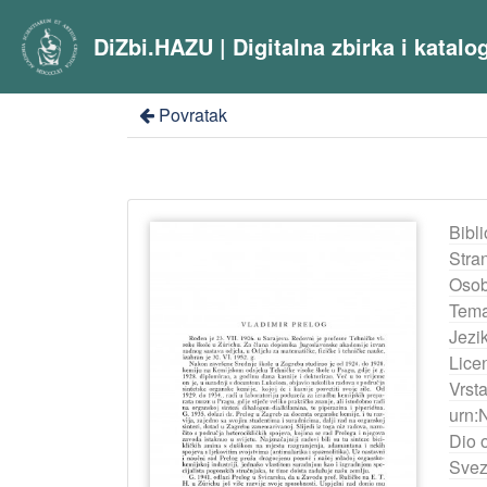
DiZbi.HAZU | Digitalna zbirka i katal
Povratak
Bibli
Stra
Osob
Tema
Jezik
Lice
Vrst
urn:
Dio 
Svez