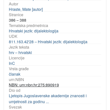
Autor
Hraste, Mate [autor]
Stranice
386 – 388
Tematska predmetnica
Hrvatski jezik: dijalektologija
UDK
811.163.42'28 – Hrvatski jezik: dijalektologija
Jezik teksta
hrv – hrvatski
Licencije
InC
Vrsta građe
članak
urn:NBN
NBN: urn:nbn:hr:275:890919
Dio od
Ljetopis Jugoslavenske akademije znanosti i
umjetnosti za godinu ...
Svezak